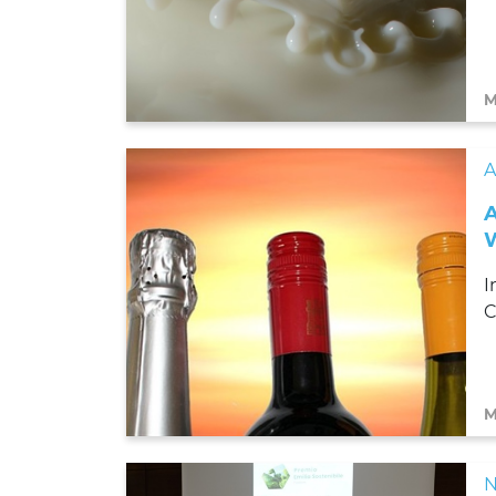
M
I
C
M