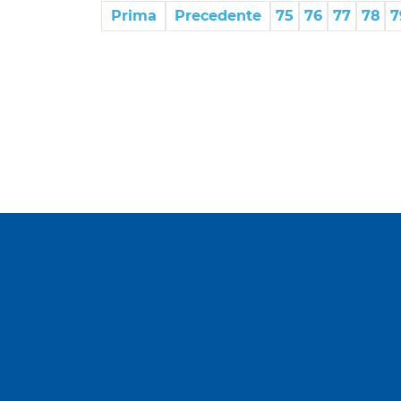
Prima
Precedente
75
76
77
78
7