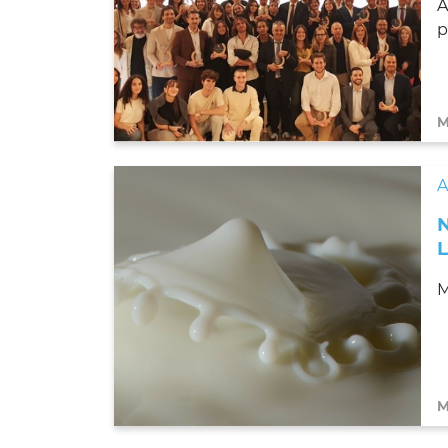
A
p
M
M
M