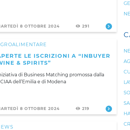
GE
N
ARTEDÌ 8 OTTOBRE 2024
291
C
AGROALIMENTARE
N
APERTE LE ISCRIZIONI A “INBUYER
AG
WINE & SPIRITS”
CU
niziativa di Business Matching promossa dalla
CIAA dell’Emilia e di Modena
LA
SO
SA
ARTEDÌ 8 OTTOBRE 2024
219
HA
CR
NEWS