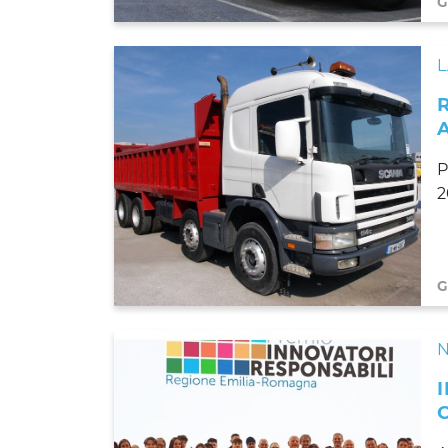
G
L
P
2
G