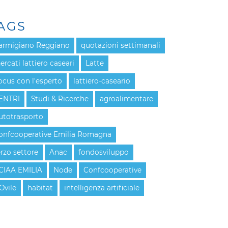
AGS
armigiano Reggiano
quotazioni settimanali
ercati lattiero caseari
Latte
ocus con l'esperto
lattiero-caseario
ENTRI
Studi & Ricerche
agroalimentare
utotrasporto
onfcooperative Emilia Romagna
erzo settore
Anac
fondosviluppo
CIAA EMILIA
Node
Confcooperative
Ovile
habitat
intelligenza artificiale