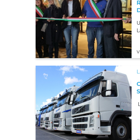
U
L
V
L
L