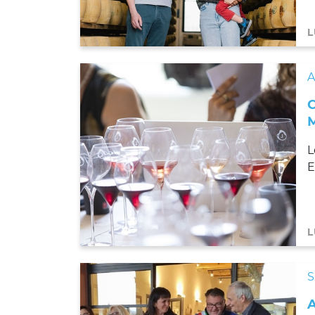
L
L
E
L