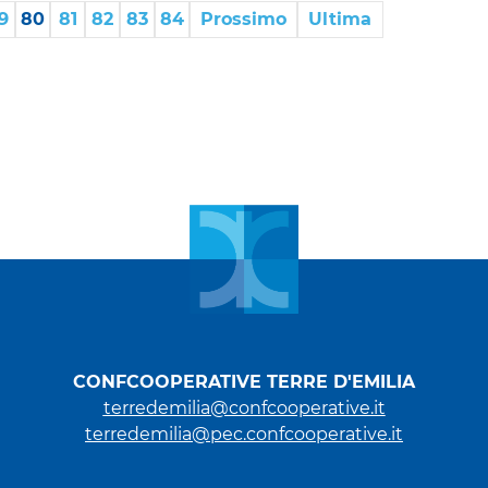
9
80
81
82
83
84
Prossimo
Ultima
CONFCOOPERATIVE TERRE D'EMILIA
terredemilia@confcooperative.it
terredemilia@pec.confcooperative.it