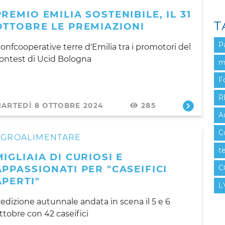
PREMIO EMILIA SOSTENIBILE, IL 31
T
OTTOBRE LE PREMIAZIONI
P
onfcooperative terre d'Emilia tra i promotori del
ontest di Ucid Bologna
m
F
R
ARTEDÌ 8 OTTOBRE 2024
285
A
C
AGROALIMENTARE
t
MIGLIAIA DI CURIOSI E
APPASSIONATI PER "CASEIFICI
C
APERTI"
L'
'edizione autunnale andata in scena il 5 e 6
ttobre con 42 caseifici