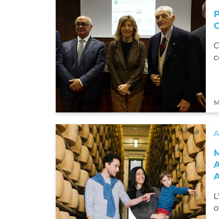
C
c
M
L
o