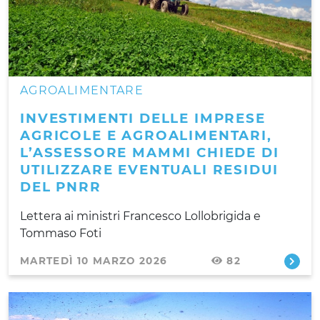
AGROALIMENTARE
INVESTIMENTI DELLE IMPRESE
AGRICOLE E AGROALIMENTARI,
L’ASSESSORE MAMMI CHIEDE DI
UTILIZZARE EVENTUALI RESIDUI
DEL PNRR
Lettera ai ministri Francesco Lollobrigida e
Tommaso Foti
MARTEDÌ 10 MARZO 2026
82