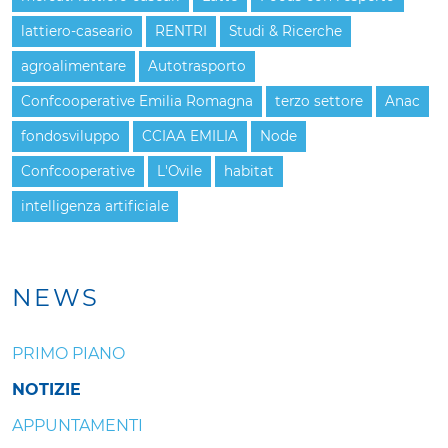
lattiero-caseario
RENTRI
Studi & Ricerche
agroalimentare
Autotrasporto
Confcooperative Emilia Romagna
terzo settore
Anac
fondosviluppo
CCIAA EMILIA
Node
Confcooperative
L'Ovile
habitat
intelligenza artificiale
NEWS
PRIMO PIANO
NOTIZIE
APPUNTAMENTI