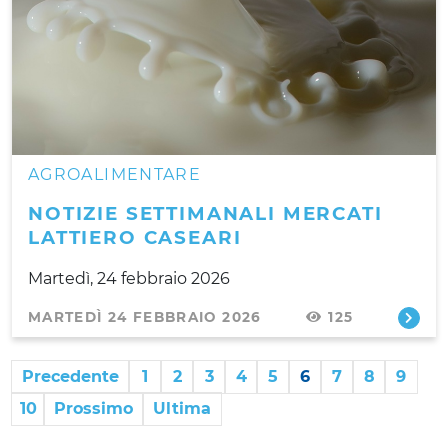
AGROALIMENTARE
NOTIZIE SETTIMANALI MERCATI
LATTIERO CASEARI
Martedì, 24 febbraio 2026
MARTEDÌ 24 FEBBRAIO 2026
125
Precedente
1
2
3
4
5
6
7
8
9
10
Prossimo
Ultima