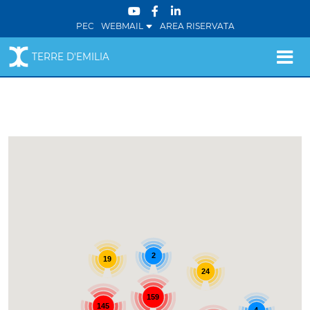
PEC
WEBMAIL
AREA RISERVATA
TERRE D'EMILIA
2
19
24
159
145