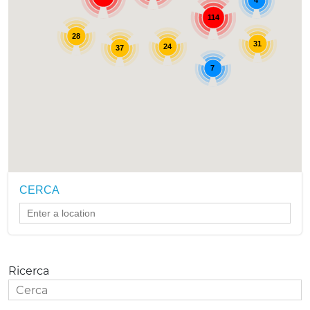
4
114
28
31
24
37
7
CERCA
Ricerca