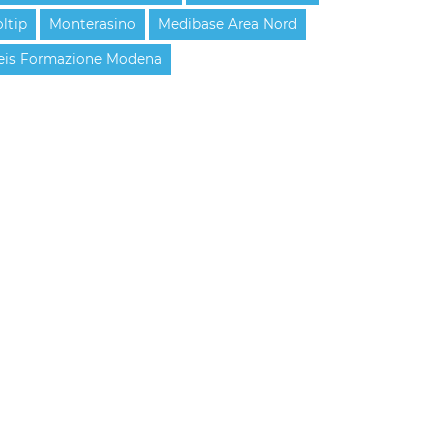
oltip
Monterasino
Medibase Area Nord
eis Formazione Modena