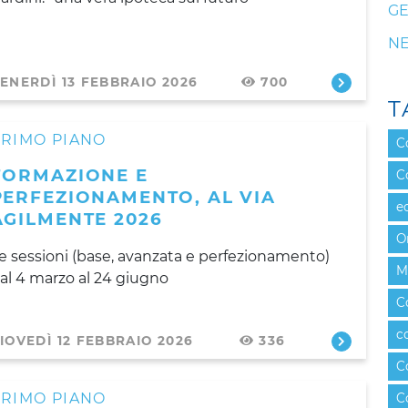
GE
N
ENERDÌ 13 FEBBRAIO 2026
700
T
PRIMO PIANO
C
FORMAZIONE E
C
PERFEZIONAMENTO, AL VIA
e
AGILMENTE 2026
O
e sessioni (base, avanzata e perfezionamento)
M
al 4 marzo al 24 giugno
C
c
IOVEDÌ 12 FEBBRAIO 2026
336
C
PRIMO PIANO
C