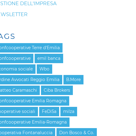
STIONE DELL'IMPRESA
EWSLETTER
AGS
onfcooperative Terre d'Emilia
onfcooperative
emil banca
conomia sociale
Wbo
rdine Avvocati Reggio Emilia
B.More
atteo Caramaschi
Ciba Brokers
onfcooperative Emilia Romagna
ooperative sociali
FeDiSa
milza
onfcooperative Emilia-Romagna
ooperativa Fontanaluccia
Don Bosco & Co.