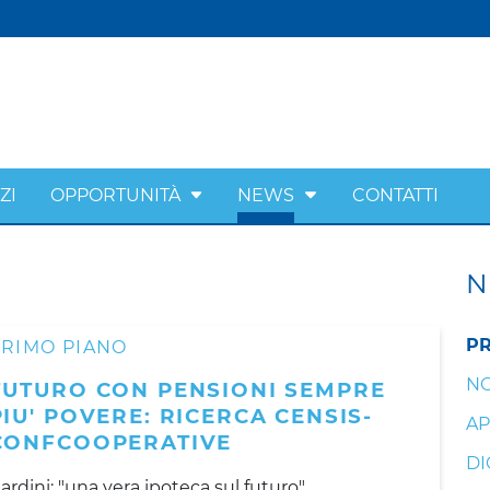
ZI
OPPORTUNITÀ
NEWS
CONTATTI
N
PR
PRIMO PIANO
NO
FUTURO CON PENSIONI SEMPRE
PIU' POVERE: RICERCA CENSIS-
AP
CONFCOOPERATIVE
DI
ardini: "una vera ipoteca sul futuro"