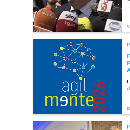
V
L
d
G