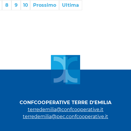
8
9
10
Prossimo
Ultima
CONFCOOPERATIVE TERRE D'EMILIA
terredemilia@confcooperative.it
terredemilia@pec.confcooperative.it