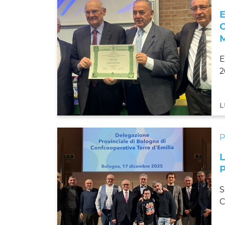
E
2
L
S
C