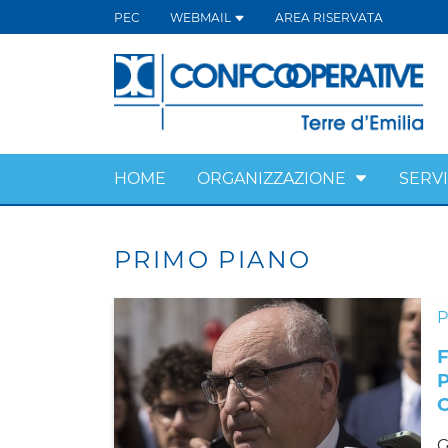
PEC
WEBMAIL
AREA RISERVATA
HOME
ORGANIZZAZIONE
SERVI
PRIMO PIANO
G