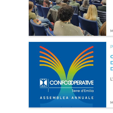
M
L
M