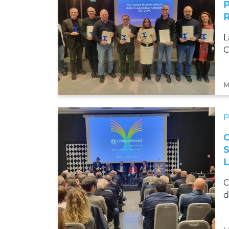
L
C
M
C
d