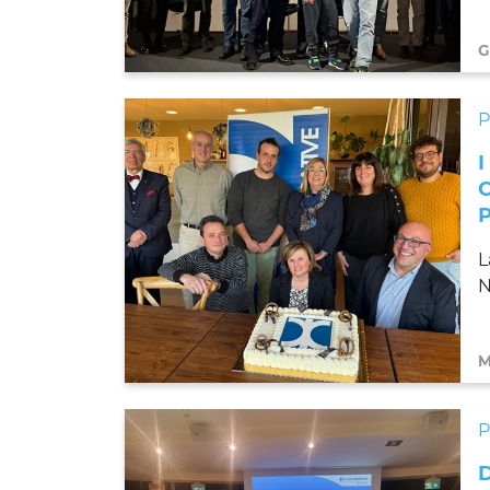
G
L
N
M