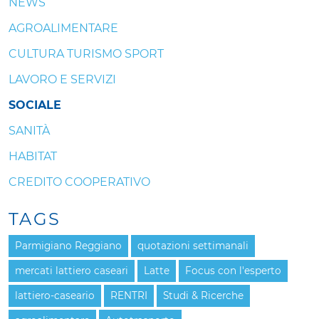
NEWS
AGROALIMENTARE
CULTURA TURISMO SPORT
LAVORO E SERVIZI
SOCIALE
SANITÀ
HABITAT
CREDITO COOPERATIVO
TAGS
Parmigiano Reggiano
quotazioni settimanali
mercati lattiero caseari
Latte
Focus con l'esperto
lattiero-caseario
RENTRI
Studi & Ricerche