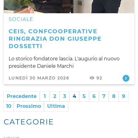
SOCIALE
CEIS, CONFCOOPERATIVE
RINGRAZIA DON GIUSEPPE
DOSSETTI
Lo storico fondatore lascia. L'augurio al nuovo
presidente Daniele Marchi
LUNEDÌ 30 MARZO 2026
92
Precedente
1
2
3
4
5
6
7
8
9
10
Prossimo
Ultima
CATEGORIE