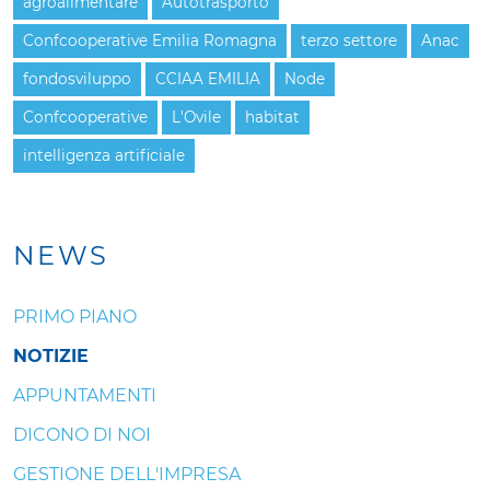
agroalimentare
Autotrasporto
Confcooperative Emilia Romagna
terzo settore
Anac
fondosviluppo
CCIAA EMILIA
Node
Confcooperative
L'Ovile
habitat
intelligenza artificiale
NEWS
PRIMO PIANO
NOTIZIE
APPUNTAMENTI
DICONO DI NOI
GESTIONE DELL'IMPRESA