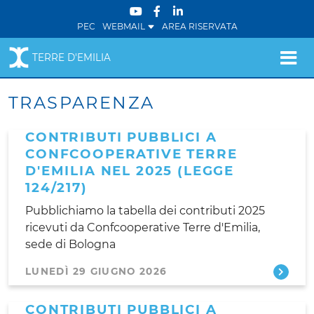
PEC
WEBMAIL
AREA RISERVATA
TERRE D'EMILIA
TRASPARENZA
CONTRIBUTI PUBBLICI A
CONFCOOPERATIVE TERRE
D'EMILIA NEL 2025 (LEGGE
124/217)
Pubblichiamo la tabella dei contributi 2025
ricevuti da Confcooperative Terre d'Emilia,
sede di Bologna
LUNEDÌ 29 GIUGNO 2026
CONTRIBUTI PUBBLICI A