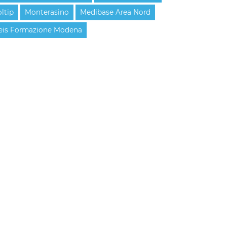
oltip
Monterasino
Medibase Area Nord
eis Formazione Modena