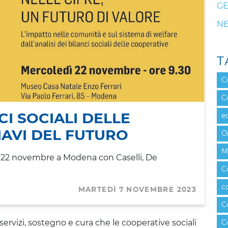
GE
N
T
C
C
CI SOCIALI DELLE
e
IAVI DEL FUTURO
O
M
il 22 novembre a Modena con Caselli, De
C
c
MARTEDÌ 7 NOVEMBRE 2023
C
, servizi, sostegno e cura che le cooperative sociali
C