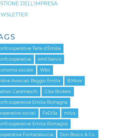
STIONE DELL'IMPRESA
EWSLETTER
AGS
onfcooperative Terre d'Emilia
onfcooperative
emil banca
conomia sociale
Wbo
rdine Avvocati Reggio Emilia
B.More
atteo Caramaschi
Ciba Brokers
onfcooperative Emilia Romagna
ooperative sociali
FeDiSa
milza
onfcooperative Emilia-Romagna
ooperativa Fontanaluccia
Don Bosco & Co.