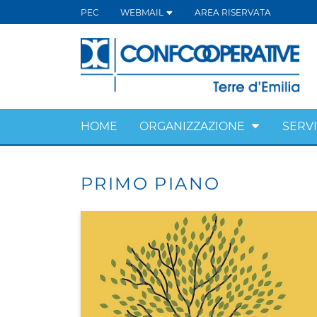
PEC
WEBMAIL
AREA RISERVATA
HOME
ORGANIZZAZIONE
SERVI
PRIMO PIANO