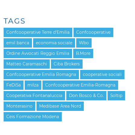
TAGS
Confcooperative Terre d'Emilia
Confcooperative
emil banca
economia sociale
Wbo
Ordine Avvocati Reggio Emilia
B.More
Matteo Caramaschi
Ciba Brokers
Confcooperative Emilia Romagna
cooperative sociali
FeDiSa
milza
Confcooperative Emilia-Romagna
Cooperativa Fontanaluccia
Don Bosco & Co.
Soltip
Monterasino
Medibase Area Nord
Ceis Formazione Modena