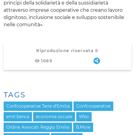
principi della solidarietà e della sussidiarietà
attraverso imprese cooperative che creano lavoro
dignitoso, inclusione sociale e sviluppo sostenibile
nelle comunità».
Riproduzione riservata ©
1069
TAGS
Confcooperative Terre d'Emilia
Confcooperative
emil banca
economia sociale
Wbo
Ordine Avvocati Reggio Emilia
B.More