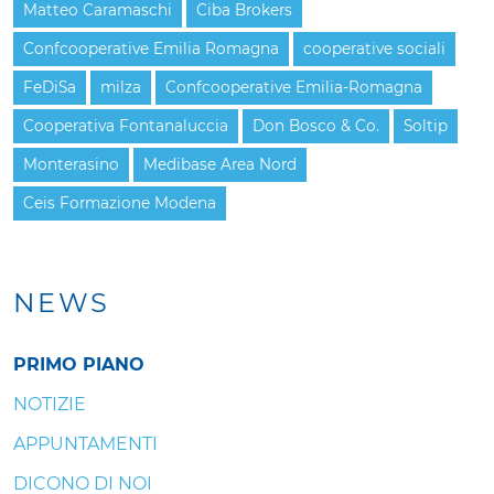
Matteo Caramaschi
Ciba Brokers
Confcooperative Emilia Romagna
cooperative sociali
FeDiSa
milza
Confcooperative Emilia-Romagna
Cooperativa Fontanaluccia
Don Bosco & Co.
Soltip
Monterasino
Medibase Area Nord
Ceis Formazione Modena
NEWS
PRIMO PIANO
NOTIZIE
APPUNTAMENTI
DICONO DI NOI