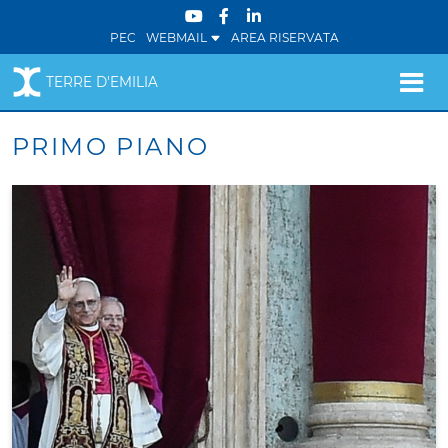
PEC
WEBMAIL
AREA RISERVATA
TERRE D'EMILIA
PRIMO PIANO