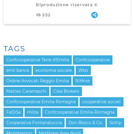
Riproduzione riservata ©
352
TAGS
Confcooperative Terre d'Emilia
Confcooperative
emil banca
economia sociale
Wbo
Ordine Avvocati Reggio Emilia
B.More
Matteo Caramaschi
Ciba Brokers
Confcooperative Emilia Romagna
cooperative sociali
FeDiSa
milza
Confcooperative Emilia-Romagna
Cooperativa Fontanaluccia
Don Bosco & Co.
Soltip
Monterasino
Medibase Area Nord