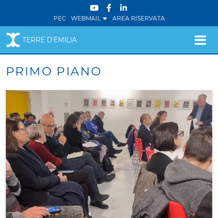
PEC
WEBMAIL
AREA RISERVATA
TERRE D'EMILIA
PRIMO PIANO