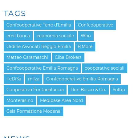
TAGS
Confcooperative Terre d'Emilia
Confcooperative
emil banca
economia sociale
Wbo
Ordine Avvocati Reggio Emilia
B.More
Matteo Caramaschi
Ciba Brokers
Confcooperative Emilia Romagna
cooperative sociali
FeDiSa
milza
Confcooperative Emilia-Romagna
Cooperativa Fontanaluccia
Don Bosco & Co.
Soltip
Monterasino
Medibase Area Nord
Ceis Formazione Modena