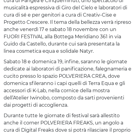
cura di Pangea e Cinqueminuti; uno spettacolo di
musicalità espressiva di Giro del Cielo e laboratori di
cura di sé e per genitori a cura di Creativ-Cise e
Progetto Crescere. Il tema della bellezza verrà ripreso
anche venerdì 17 e sabato 18 novembre con un
FUORI FESTIVAL alla Bottega Meridiano 361 in via
Guido da Castello, durante cui sarà presentata la
linea cosmetica equa e solidale Natyr.
Sabato 18 e domenica 19, infine, saranno le giornate
dedicate ai laboratori di panificazione, falegnameria e
cucito presso lo spazio POLVERIERA CREA, dove
domenica sfileranno i capi quelli di Terra Equa e gli
accessori di K-Lab, nella cornice della mostra
dell’Atelier Iwinobo, composto da sarti provenienti
dai progetti di accoglienza.
Durante tutte le giornate di festival sarà allestito
anche il corner POLVERIERA FREAKS, un angolo a
cura di Digital Freaks dove si potrà rilasciare il proprio