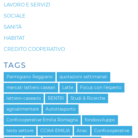
LAVORO E SERVIZI
SOCIALE
SANITÀ
HABITAT
CREDITO COOPERATIVO
TAGS
Parmigiano Reggiano
quotazioni settimanali
mercati lattiero caseari
Latte
Focus con l'esperto
lattiero-caseario
RENTRI
Studi & Ricerche
agroalimentare
Autotrasporto
Confcooperative Emilia Romagna
fondosviluppo
terzo settore
CCIAA EMILIA
Anac
Confcooperative