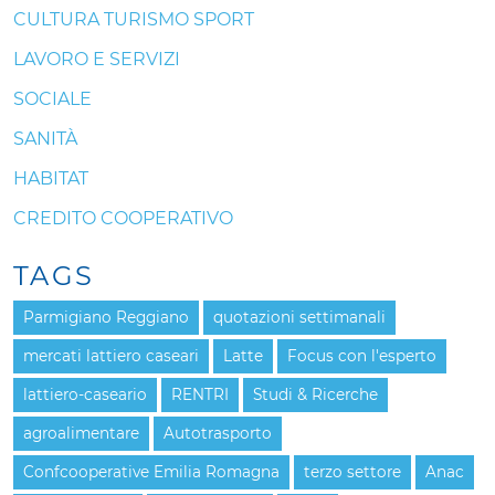
CULTURA TURISMO SPORT
LAVORO E SERVIZI
SOCIALE
SANITÀ
HABITAT
CREDITO COOPERATIVO
TAGS
Parmigiano Reggiano
quotazioni settimanali
mercati lattiero caseari
Latte
Focus con l'esperto
lattiero-caseario
RENTRI
Studi & Ricerche
agroalimentare
Autotrasporto
Confcooperative Emilia Romagna
terzo settore
Anac