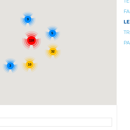
TE
FA
9
LE
TR
5
118
PA
32
10
3