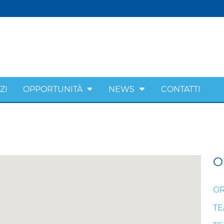
ZI
OPPORTUNITÀ
NEWS
CONTATTI
O
OR
T