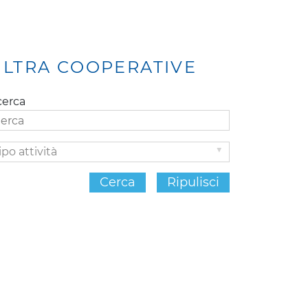
ILTRA COOPERATIVE
cerca
po
ività
Cerca
Ripulisci